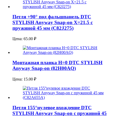
Петля +90° под фальшпанель DTC
STYLISH Anyway Snap-on X=21.5 с
пружиной 45 мм (C82J275)
Цена:
65.00
₽
Монтажная планка H=0 DTC STYLISH
Anyway Snap-on (82H00AQ)
Цена:
15.00
₽
Петля 155°нулевое вхождение DTC
STYLISH Anyway Snap-on с пружиной 45