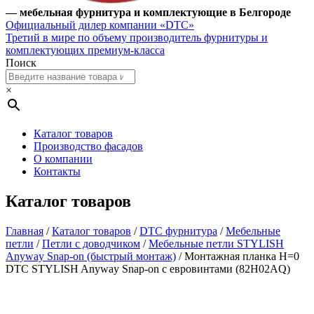
— мебельная фурнитура и комплектующие в Белгороде
Официальный дилер компании «DTC»
Третий в мире по объему производитель фурнитуры и
комплектующих премиум-класса
Поиск
×
Каталог товаров
Производство фасадов
О компании
Контакты
Каталог товаров
Главная
/
Каталог товаров
/
DTC фурнитура
/
Мебельные
петли
/
Петли с доводчиком
/
Мебельные петли STYLISH
Anyway Snap-on (быстрый монтаж)
/ Монтажная планка H=0
DTC STYLISH Anyway Snap-on с евровинтами (82H02AQ)