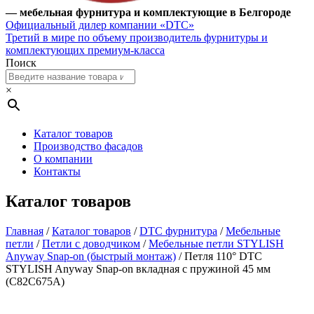
— мебельная фурнитура и комплектующие в Белгороде
Официальный дилер компании «DTC»
Третий в мире по объему производитель фурнитуры и
комплектующих премиум-класса
Поиск
×
Каталог товаров
Производство фасадов
О компании
Контакты
Каталог товаров
Главная
/
Каталог товаров
/
DTC фурнитура
/
Мебельные
петли
/
Петли с доводчиком
/
Мебельные петли STYLISH
Anyway Snap-on (быстрый монтаж)
/ Петля 110° DTC
STYLISH Anyway Snap-on вкладная с пружиной 45 мм
(C82C675A)