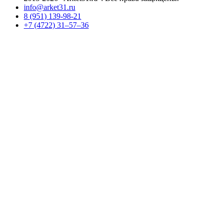
info@arket31.ru
8 (951) 139-98-21
+7 (4722) 31‒57‒36