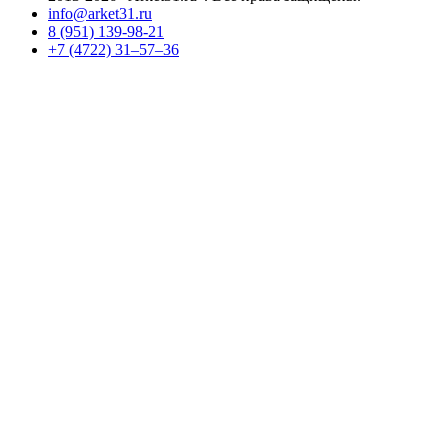
info@arket31.ru
8 (951) 139-98-21
+7 (4722) 31‒57‒36