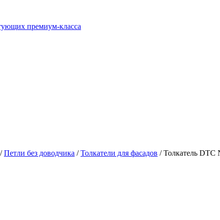
ктующих премиум-класса
/
Петли без доводчика
/
Толкатели для фасадов
/ Толкатель DTC 