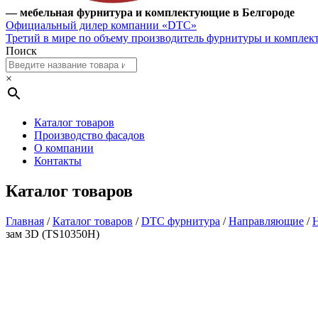
— мебельная фурнитура и комплектующие в Белгороде
Официальный дилер компании «DTC»
Третий в мире по объему производитель фурнитуры и компле
Поиск
×
Каталог товаров
Производство фасадов
О компании
Контакты
Каталог товаров
Главная
/
Каталог товаров
/
DTC фурнитура
/
Направляющие
/
Н
зам 3D (TS10350H)