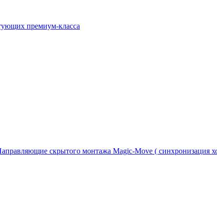
ктующих премиум-класса
аправляющие скрытого монтажа Magic-Move ( синхронизация хо