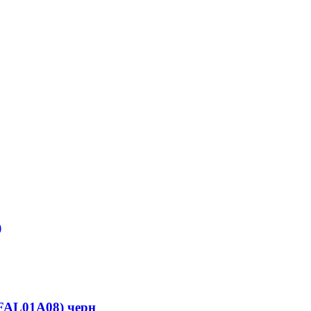
)
FAL01A08) черн