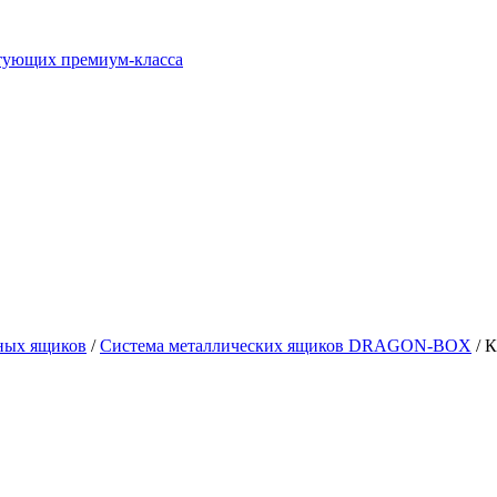
ктующих премиум-класса
ных ящиков
/
Система металлических ящиков DRAGON-BOX
/ К