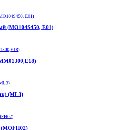
ый (MO104S450, E01)
(MM01300,E18)
ик) (ML3)
x (MOFH02)