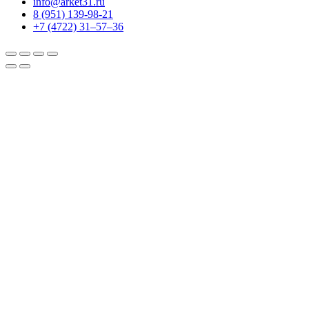
info@arket31.ru
8 (951) 139-98-21
+7 (4722) 31‒57‒36