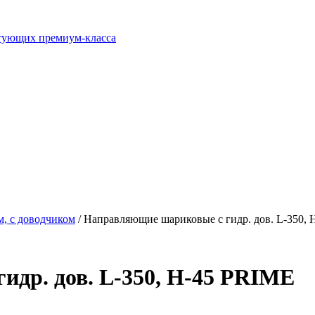
ктующих премиум-класса
м, с доводчиком
/ Направляющие шариковые c гидр. дов. L-350,
др. дов. L-350, H-45 PRIME