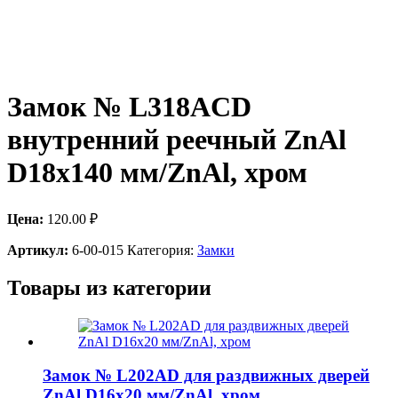
Замок № L318ACD
внутренний реечный ZnAl
D18x140 мм/ZnAl, хром
Цена:
120.00
₽
Артикул:
6-00-015
Категория:
Замки
Товары из категории
Замок № L202AD для раздвижных дверей
ZnAl D16x20 мм/ZnAl, хром